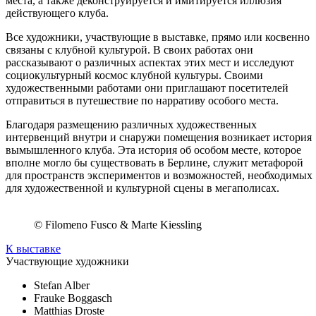
места, а также деконструируется и имитируется иллюзия
действующего клуба.
Все художники, участвующие в выставке, прямо или косвенно
связаны с клубной культурой. В своих работах они
рассказывают о различных аспектах этих мест и исследуют
социокультурный космос клубной культуры. Своими
художественными работами они приглашают посетителей
отправиться в путешествие по нарративу особого места.
Благодаря размещению различных художественных
интервенций внутри и снаружи помещения возникает история
вымышленного клуба. Эта история об особом месте, которое
вполне могло бы существовать в Берлине, служит метафорой
для пространств экспериментов и возможностей, необходимых
для художественной и культурной сцены в мегаполисах.
© Filomeno Fusco & Marte Kiessling
К выставке
Участвующие художники
Stefan Alber
Frauke Boggasch
Matthias Droste