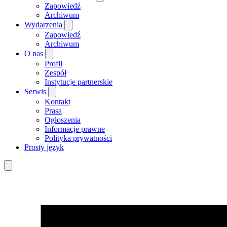
Zapowiedź
Archiwum
Wydarzenia
Zapowiedź
Archiwum
O nas
Profil
Zespół
Instytucje partnerskie
Serwis
Kontakt
Prasa
Ogłoszenia
Informacje prawne
Polityka prywatności
Prosty język