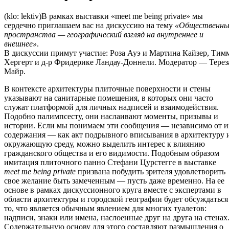
(klo: lektiv)В рамках выставки «meet me being private» мы
сердечно приглашаем вас на дискуссию на тему
«Общественны
пространства — географический взгляд на внутреннее и
внешнее»
.
В дискуссии примут участие: Роза Ауэ и Мартина Кайзер, Тим
Хергерт и д-р Фридерике Ландау-Доннели. Модератор — Терез
Майр.
В контексте архитектуры плиточные поверхности и стены
указывают на санитарные помещения, в которых они часто
служат платформой для личных надписей и взаимодействия.
Подобно палимпсесту, они наслаивают моменты, призывы и
истории. Если мы понимаем эти сообщения — независимо от и
содержания — как акт подрывного вписывания в архитектуру 
окружающую среду, можно выделить интерес к влиянию
гражданского общества и его видимости. Подобным образом
имитация плиточного панно Стефани Цурстегге в выставке
meet me being private
призвана побудить зрителя удовлетворить
свое желание быть замеченным — пусть даже временно. На ее
основе в рамках дискуссионного круга вместе с экспертами в
области архитектуры и городской географии будет обсуждаться
то, что является обычным явлением для многих туалетов:
надписи, знаки или имена, наслоенные друг на друга на стенах
Содержательную основу для этого составляют размышления о