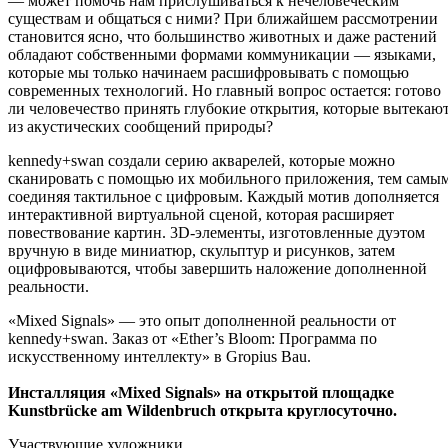
— может помочь нам прислушиваться к нечеловеческим
существам и общаться с ними? При ближайшем рассмотрении
становится ясно, что большинство животных и даже растений
обладают собственными формами коммуникации — языками,
которые мы только начинаем расшифровывать с помощью
современных технологий. Но главный вопрос остается: готово
ли человечество принять глубокие открытия, которые вытекаю
из акустических сообщений природы?
kennedy+swan создали серию акварелей, которые можно
сканировать с помощью их мобильного приложения, тем самы
соединяя тактильное с цифровым. Каждый мотив дополняется
интерактивной виртуальной сценой, которая расширяет
повествование картин. 3D-элементы, изготовленные дуэтом
вручную в виде миниатюр, скульптур и рисунков, затем
оцифровываются, чтобы завершить наложение дополненной
реальности.
«Mixed Signals» — это опыт дополненной реальности от
kennedy+swan. Заказ от «Ether’s Bloom: Программа по
искусственному интеллекту» в Gropius Bau.
Инсталляция «Mixed Signals» на открытой площадке
Kunstbrücke am Wildenbruch открыта круглосуточно.
Участвующие художники