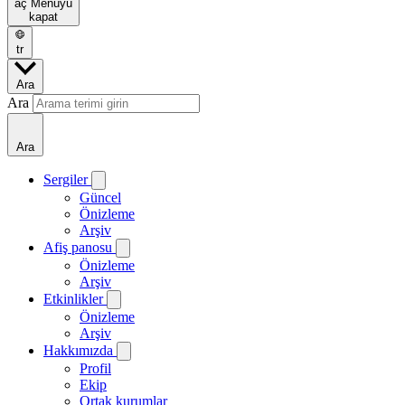
aç
Menüyü
kapat
tr
Ara
Ara
Ara
Sergiler
Güncel
Önizleme
Arşiv
Afiş panosu
Önizleme
Arşiv
Etkinlikler
Önizleme
Arşiv
Hakkımızda
Profil
Ekip
Ortak kurumlar