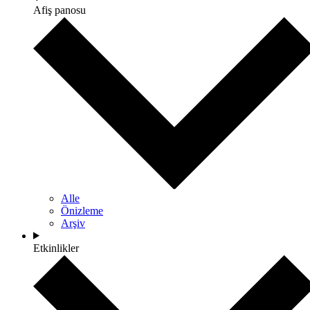
Afiş panosu
Alle
Önizleme
Arşiv
Etkinlikler