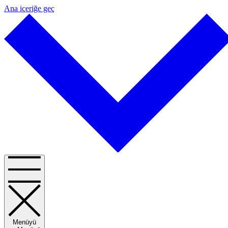
Ana içeriğe geç
Menüyü