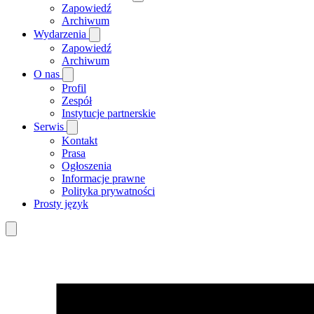
Zapowiedź
Archiwum
Wydarzenia
Zapowiedź
Archiwum
O nas
Profil
Zespół
Instytucje partnerskie
Serwis
Kontakt
Prasa
Ogłoszenia
Informacje prawne
Polityka prywatności
Prosty język