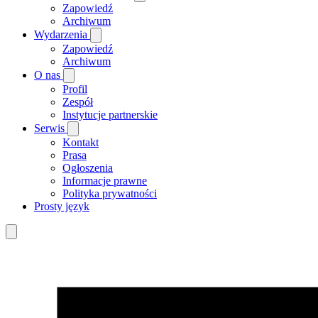
Zapowiedź
Archiwum
Wydarzenia
Zapowiedź
Archiwum
O nas
Profil
Zespół
Instytucje partnerskie
Serwis
Kontakt
Prasa
Ogłoszenia
Informacje prawne
Polityka prywatności
Prosty język