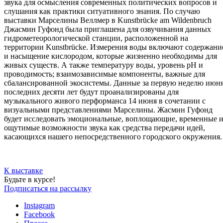
звука для осмысления современных политических вопросов и
слушания как практики ситуативного знания. По случаю
выставки Марселины Веллмер в Kunstbrücke am Wildenbruch
Джасмин Гуфонд была приглашена для озвучивания данных
гидрометеорологической станции, расположенной на
территории Kunstbrücke. Измерения воды включают содержани
и насыщение кислородом, которые жизненно необходимы для
живых существ. А также температуру воды, уровень pH и
проводимость; взаимозависимые компоненты, важные для
сбалансированной экосистемы. Данные за первую неделю июн
последних десяти лет будут проанализированы для
музыкального живого перформанса 14 июня в сочетании с
визуальными представлениями Марселины. Жасмин Гуфонд
будет исследовать эмоциональные, воплощающие, временные 
ощутимые возможности звука как средства передачи идей,
касающихся нашего непосредственного городского окружения.
К выставке
Будьте в курсе!
Подписаться на рассылку
Instagram
Facebook