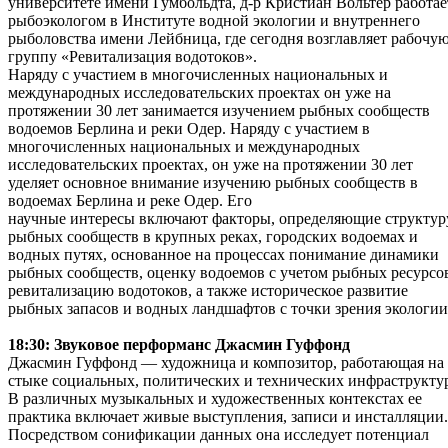
университете имени Гумбольдта, д-р Кристиан Вольтер работае
рыбоэкологом в Институте водной экологии и внутреннего
рыболовства имени Лейбница, где сегодня возглавляет рабочу
группу «Ревитализация водотоков».
Наряду с участием в многочисленных национальных и
международных исследовательских проектах он уже на
протяжении 30 лет занимается изучением рыбных сообществ
водоемов Берлина и реки Одер. Наряду с участием в
многочисленных национальных и международных
исследовательских проектах, он уже на протяжении 30 лет
уделяет основное внимание изучению рыбных сообществ в
водоемах Берлина и реке Одер. Его
научные интересы включают факторы, определяющие структур
рыбных сообществ в крупных реках, городских водоемах и
водных путях, основанное на процессах понимание динамики
рыбных сообществ, оценку водоемов с учетом рыбных ресурсо
ревитализацию водотоков, а также историческое развитие
рыбных запасов и водных ландшафтов с точки зрения экологии
18:30: Звуковое перформанс Джасмин Гуффонд
Джасмин Гуффонд — художница и композитор, работающая на
стыке социальных, политических и технических инфраструкту
В различных музыкальных и художественных контекстах ее
практика включает живые выступления, записи и инсталляции.
Посредством сонификации данных она исследует потенциал