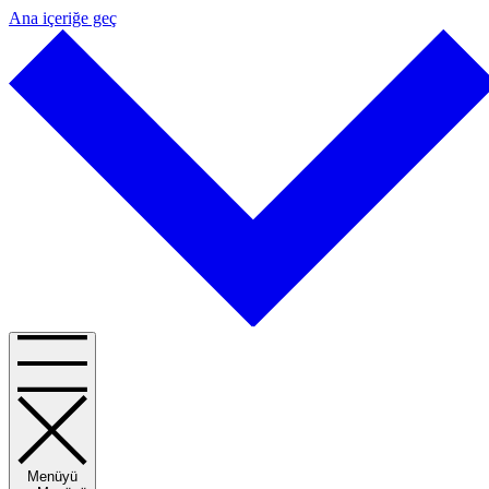
Ana içeriğe geç
Menüyü