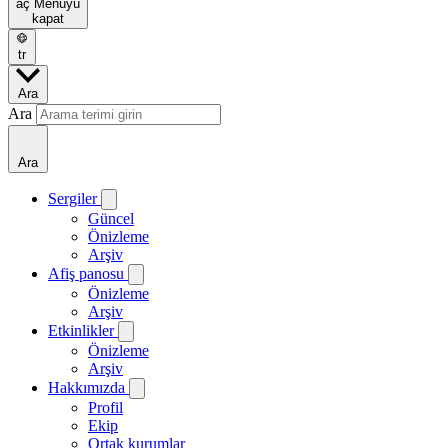
aç
Menüyü
kapat
tr
Ara
Ara
Ara
Sergiler
Güncel
Önizleme
Arşiv
Afiş panosu
Önizleme
Arşiv
Etkinlikler
Önizleme
Arşiv
Hakkımızda
Profil
Ekip
Ortak kurumlar