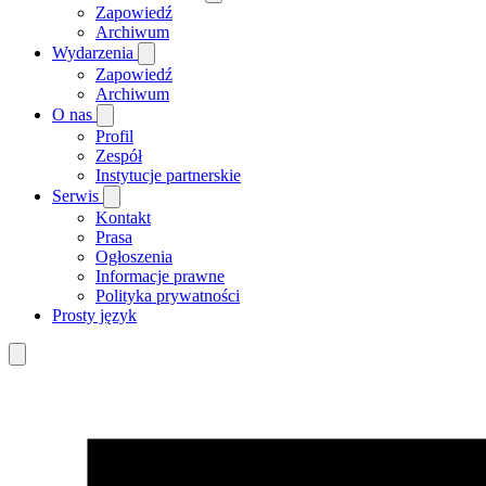
Zapowiedź
Archiwum
Wydarzenia
Zapowiedź
Archiwum
O nas
Profil
Zespół
Instytucje partnerskie
Serwis
Kontakt
Prasa
Ogłoszenia
Informacje prawne
Polityka prywatności
Prosty język