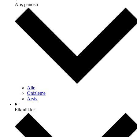
Afiş panosu
Alle
Önizleme
Arşiv
Etkinlikler