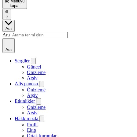
aç
Menüyü
kapat
tr
Ara
Ara
Ara
Sergiler
Güncel
Önizleme
Arşiv
Afiş panosu
Önizleme
Arşiv
Etkinlikler
Önizleme
Arşiv
Hakkımızda
Profil
Ekip
Ortak kurumlar