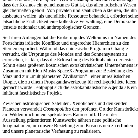
dass der Kosmos ein gemeinsames Gut ist, das allen irdischen Wesen
gleichermaßen gehört. Von privaten und staatlichen Akteuren, die ihn
ausbeuten wollen, als unendliche Ressource behandelt, erfordert seine
tatsächliche Endlichkeit eine kollektive Verwaltung, eine Demokratie
jenseits nationaler und anthropologischer Grenzen.
Seit ihren Anfängen hat die Eroberung des Weltraums im Namen des
Fortschritts irdische Konflikte und ungerechte Hierarchien zu den
Sternen exportiert. Während das chinesische Programm Chang’e
versucht, die Ursprünge des Mondes und des Sonnensystems zu
erforschen, ist klar, dass die Erforschung des Erdtrabanten der erste
Schritt eines größeren kosmischen extraktivistischen Unternehmens ist
Zusammen mit Elon Musks SpaceX-Programm zur Besiedlung des
Mars und zur „multiplanetaren Zivilisation“ - einer unrealistischen
Utopie, die zu einem Propagandawerkzeug für rechtsgerichtete Ideen
gemacht wurde - entpuppt sich die astrokapitalistische Agenda als ein
inhärent faschistisches Projekt.
Zwischen astrologischen Satelliten, Xenolichens und denkenden
Planeten verwandelt
Cosmopolitics
den profanen Ort der Kunstbrück
am Wildenbruch in ein spekulatives Raumschiff. Die in der
Ausstellung präsentierten Kunstwerke nähren neue politische
Imaginationen, um unsere Beziehung zum Kosmos neu zu erfinden
und unsere planetarische Verfassung zu realisieren.