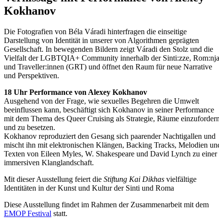
Kokhanov
Die Fotografien von Béla Váradi hinterfragen die einseitige
Darstellung von Identität in unserer von Algorithmen geprägten
Gesellschaft. In bewegenden Bildern zeigt Váradi den Stolz und die
Vielfalt der LGBTQIA+ Community innerhalb der Sinti:zze, Rom:nj
und Traveller:innen (GRT) und öffnet den Raum für neue Narrative
und Perspektiven.
18 Uhr Performance von Alexey Kokhanov
Ausgehend von der Frage, wie sexuelles Begehren die Umwelt
beeinflussen kann, beschäftigt sich Kokhanov in seiner Performance
mit dem Thema des Queer Cruising als Strategie, Räume einzuforder
und zu besetzen.
Kokhanov reproduziert den Gesang sich paarender Nachtigallen und
mischt ihn mit elektronischen Klängen, Backing Tracks, Melodien un
Texten von Eileen Myles, W. Shakespeare und David Lynch zu einer
immersiven Klanglandschaft.
Mit dieser Ausstellung feiert die
Stiftung Kai Dikhas
vielfältige
Identitäten in der Kunst und Kultur der Sinti und Roma
Diese Ausstellung findet im Rahmen der Zusammenarbeit mit dem
EMOP Festival
statt.