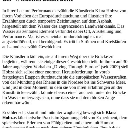
In ihrer Lecture Performance erzählt die Künstlerin Klara Hobza von
ihrem Vorhaben der Europadurchtauchung und illustriert ihre
Erzählungen durch temporäre Zeichnungen auf dem Asphalt,
hergestellt mit dem Wasser des angrenzenden Landwehrkanals. Das
Wasser als zentrales Element verbindet dabei Ort, Ausstellung und
Performance. Mal ist es scheinbar undurchdringbar, mal
angsteinflößend, mal beruhigend. Es tritt in Strömen und Kreisläufen
auf – und es erzählt Geschichten.
Die Künstlerin lädt ein, sie auf ihrem Weg über die Brücke zu
begleiten, während sie einige dieser Geschichten teilt. In ihrem auf 30
Jahre angelegten Vorhaben „Diving Through Europe“ (seit 2009) stell
Hobza sich selbst einer enormen Herausforderung: In vorab
festgelegten Etappen durchtaucht sie die europäischen Wasserstraßen,
von der Mündung des Rheins in die Nordsee bis ins Schwarze Meer.
Und just in dem Moment, in dem sie von ihren Erfahrungen an der
Kunstbrücke erzählt, könnte ebenso eine Taucherin unter der Brücke
im Wasser unterwegs sein, ohne dass sie mit dem bloßen Auge
erkennbar wäre.
Erzählerisch, skurril und mitunter waghalsig bewegt sich
Klara
Hobzas
künstlerische Praxis im Spannungsfeld von Experiment, dem
spielerischen Erlernen von Fähigkeiten und einem mit Humor
durchsetzten Streben nach dem nahezu Unmöglichen. Ihre Arbeit