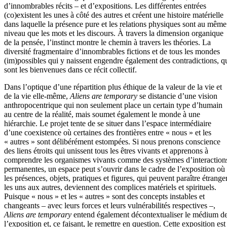
d’innombrables récits – et d’expositions. Les différentes entrées
(co)existent les unes à côté des autres et créent une histoire matérielle
dans laquelle la présence pure et les relations physiques sont au même
niveau que les mots et les discours. À travers la dimension organique
de la pensée, l’instinct montre le chemin à travers les théories. La
diversité fragmentaire d’innombrables fictions et de tous les mondes
(im)possibles qui y naissent engendre également des contradictions, q
sont les bienvenues dans ce récit collectif.
Dans l’optique d’une répartition plus éthique de la valeur de la vie et
de la vie elle-même,
Aliens are temporary
se distancie d’une vision
anthropocentrique qui non seulement place un certain type d’humain
au centre de la réalité, mais soumet également le monde à une
hiérarchie. Le projet tente de se situer dans l’espace intermédiaire
d’une coexistence où certaines des frontières entre « nous » et les
« autres » sont délibérément estompées. Si nous prenons conscience
des liens étroits qui unissent tous les êtres vivants et apprenons à
comprendre les organismes vivants comme des systèmes d’interaction
permanentes, un espace peut s’ouvrir dans le cadre de l’exposition où
les présences, objets, pratiques et figures, qui peuvent paraître étrange
les uns aux autres, deviennent des complices matériels et spirituels.
Puisque « nous » et les « autres » sont des concepts instables et
changeants – avec leurs forces et leurs vulnérabilités respectives –,
Aliens are temporary
entend également décontextualiser le médium d
l’exposition et, ce faisant, le remettre en question. Cette exposition est