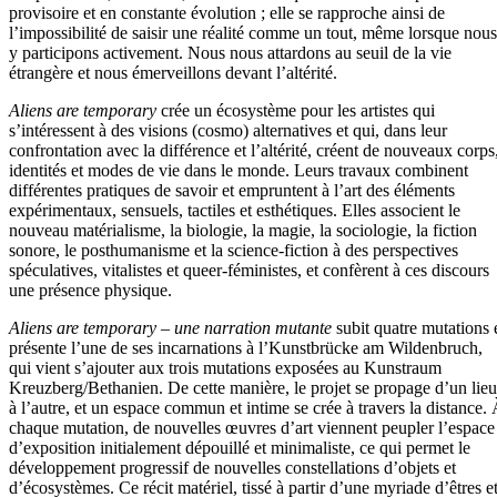
provisoire et en constante évolution ; elle se rapproche ainsi de
l’impossibilité de saisir une réalité comme un tout, même lorsque nous
y participons activement. Nous nous attardons au seuil de la vie
étrangère et nous émerveillons devant l’altérité.
Aliens are temporary
crée un écosystème pour les artistes qui
s’intéressent à des visions (cosmo) alternatives et qui, dans leur
confrontation avec la différence et l’altérité, créent de nouveaux corps
identités et modes de vie dans le monde. Leurs travaux combinent
différentes pratiques de savoir et empruntent à l’art des éléments
expérimentaux, sensuels, tactiles et esthétiques. Elles associent le
nouveau matérialisme, la biologie, la magie, la sociologie, la fiction
sonore, le posthumanisme et la science-fiction à des perspectives
spéculatives, vitalistes et queer-féministes, et confèrent à ces discours
une présence physique.
Aliens are temporary – une narration mutante
subit quatre mutations 
présente l’une de ses incarnations à l’Kunstbrücke am Wildenbruch,
qui vient s’ajouter aux trois mutations exposées au Kunstraum
Kreuzberg/Bethanien. De cette manière, le projet se propage d’un lieu
à l’autre, et un espace commun et intime se crée à travers la distance.
chaque mutation, de nouvelles œuvres d’art viennent peupler l’espace
d’exposition initialement dépouillé et minimaliste, ce qui permet le
développement progressif de nouvelles constellations d’objets et
d’écosystèmes. Ce récit matériel, tissé à partir d’une myriade d’êtres e